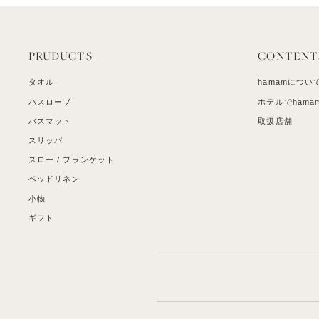
PRUDUCTS
CONTENT
タオル
hamamについ
バスローブ
ホテルでhama
バスマット
取扱店舗
スリッパ
スロー / ブランケット
ベッドリネン
小物
ギフト