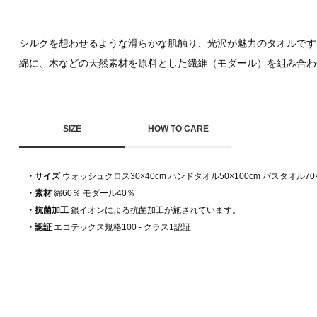
シルクを想わせるような滑らかな肌触り、光沢が魅力のタオルです
綿に、木などの天然素材を原料とした繊維（モダール）を組み合わ
SIZE
HOW TO CARE
・サイズ
ウォッシュクロス30×40cm ハンドタオル50×100cm バスタオル70×
・素材
綿60％ モダール40％
・抗菌加工
銀イオンによる抗菌加工が施されています。
・認証
エコテックス規格100 - クラス1認証