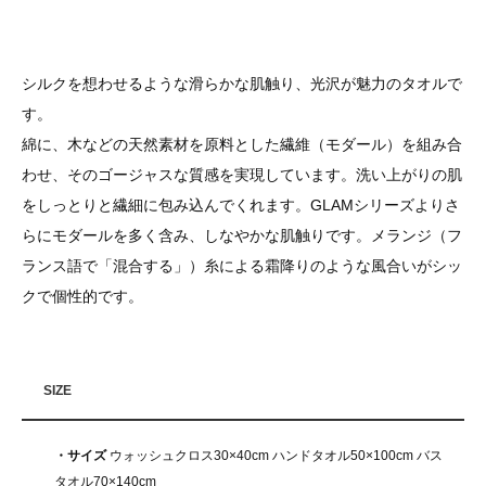
シルクを想わせるような滑らかな肌触り、光沢が魅力のタオルで
す。
綿に、木などの天然素材を原料とした繊維（モダール）を組み合
わせ、そのゴージャスな質感を実現しています。洗い上がりの肌
をしっとりと繊細に包み込んでくれます。GLAMシリーズよりさ
らにモダールを多く含み、しなやかな肌触りです。メランジ（フ
ランス語で「混合する」）糸による霜降りのような風合いがシッ
クで個性的です。
SIZE
・サイズ
ウォッシュクロス30×40cm ハンドタオル50×100cm バス
タオル70×140cm