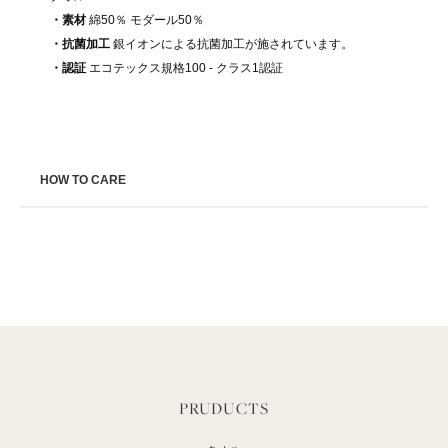
・素材
綿50％ モダール50％
・抗菌加工
銀イオンによる抗菌加工が施されています。
・認証
エコテックス規格100 - クラス1認証
HOW TO CARE
PRUDUCTS