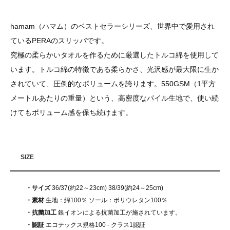
hamam（ハマム）のベストセラーシリーズ、世界中で愛用され
ているPERAのスリッパです。
究極の柔らかいタオルを作るために厳選したトルコ綿を使用して
います。トルコ綿の特徴である柔らかさ、光沢感が最大限に生か
されていて、圧倒的なボリュームを誇ります。550GSM（1平方
メートルあたりの重量）という、高密度なパイル生地で、使い続
けてもボリューム感を保ち続けます。
SIZE
・サイズ
36/37(約22～23cm) 38/39(約24～25cm)
・素材
生地：綿100％ ソール：ポリウレタン100％
・抗菌加工
銀イオンによる抗菌加工が施されています。
・認証
エコテックス規格100 - クラス1認証