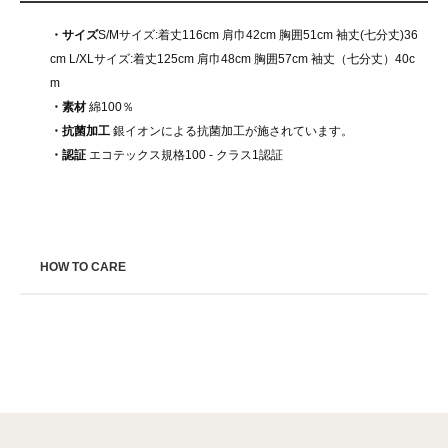
・サイズ
S/Mサイズ:着丈116cm 肩巾42cm 胸囲51cm 袖丈(七分丈)36
cm L/XLサイズ:着丈125cm 肩巾48cm 胸囲57cm 袖丈（七分丈）40c
m
・素材
綿100％
・抗菌加工
銀イオンによる抗菌加工が施されています。
・認証
エコテックス規格100 - クラス1認証
HOW TO CARE