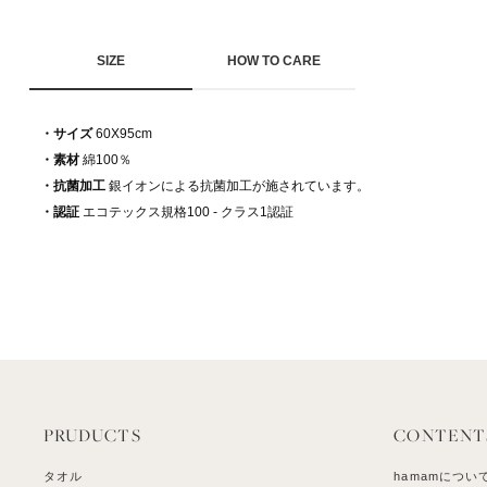
SIZE
HOW TO CARE
・サイズ
60X95cm
・素材
綿100％
・抗菌加工
銀イオンによる抗菌加工が施されています。
・認証
エコテックス規格100 - クラス1認証
PRUDUCTS
CONTENT
タオル
hamamについ