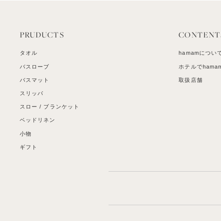
PRUDUCTS
CONTENT
タオル
hamamについ
バスローブ
ホテルでhama
バスマット
取扱店舗
スリッパ
スロー / ブランケット
ベッドリネン
小物
ギフト