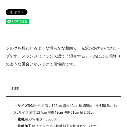
シルクを想わせるような滑らかな肌触り、光沢が魅力のバスロー
ブです。メランジ（フランス語で「混合する」）糸による霜降り
のような風合いがシックで個性的です。
SIZE
・サイズ
S/Mサイズ:着丈122cm 肩巾42cm 胸囲56cm 袖丈58.5cm L/
XLサイズ:着丈127cm 肩巾48cm 胸囲61cm 袖丈61cm
・素材
綿50％ モダール50％
・抗菌加工
銀イオンによる抗菌加工が施されています。