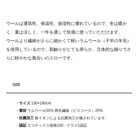
ウールは通気性、保温性、放湿性に優れているので、冬は暖か
く、夏は涼しく、一年を通して快適に使っていただけます。
ウールより繊維がさらに細かくて軽いラムウール（子羊の羊毛）
を使用しているので、肌触りがとても滑らか。立体的な織りでさ
らに軽やかな風合いのスローです。
SIZE
・サイズ
130×180cm
・素材
ラムウール50% 再生繊維（ビスコース）25%
・抗菌加工
銀イオンによる抗菌加工が施されています。
・認証
エコテックス規格100 - クラス1認証